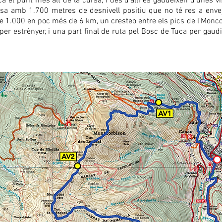
 el punt més alt de la cursa, i des d'allí es gaudeixen d'unes v
ursa amb 1.700 metres de desnivell positiu que no té res a env
e 1.000 en poc més de 6 km, un cresteo entre els pics de l'Moncor
er estrènyer, i una part final de ruta pel Bosc de Tuca per gaud