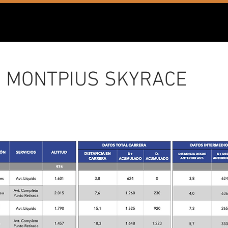
: a les 9:00 del matí de l'11
de juliol, des de la Plaça de l'Església
MONTPIUS SKYRACE