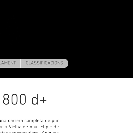
LAMENT
CLASSIFICACIONS
800 d+
 una carrera completa de pur
 a Vielha de nou. El pic de