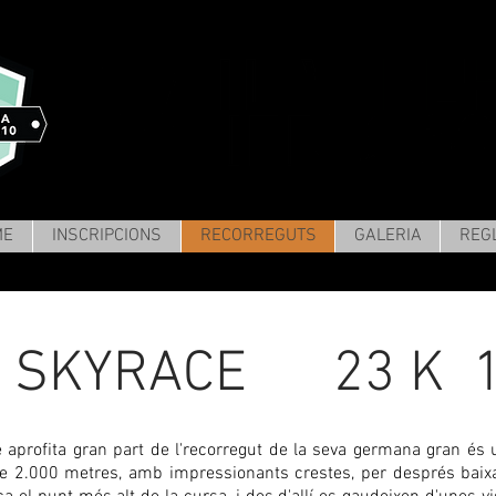
ME
INSCRIPCIONS
RECORREGUTS
GALERIA
REG
 SKYRACE 23 K 1
aprofita gran part de l'recorregut de la seva germana gran és
 2.000 metres, amb impressionants crestes, per després baixar