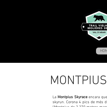
HO
MONTPIUS
La
Montpius Skyrace
encara que 
skyrun. Corona 4 pics de més de