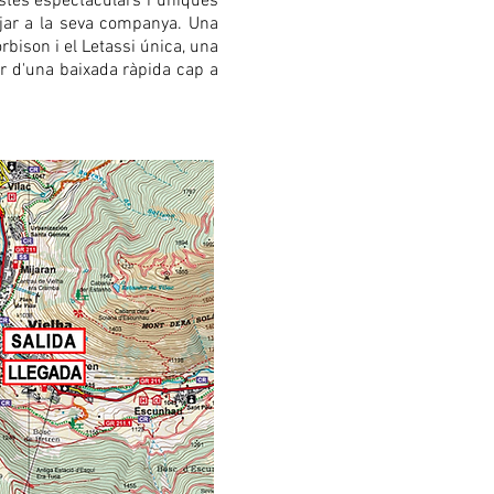
istes espectaculars i úniques
ejar a la seva companya. Una
bison i el Letassi única, una
ir d'una baixada ràpida cap a